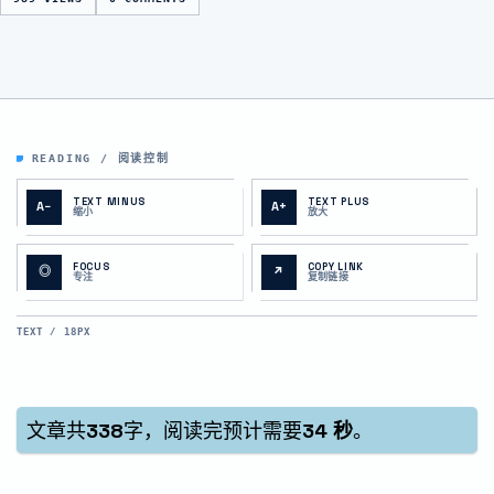
READING / 阅读控制
TEXT MINUS
TEXT PLUS
A−
A+
缩小
放大
FOCUS
COPY LINK
◎
↗
专注
复制链接
TEXT / 18PX
文章共
338
字，阅读完预计需要
34 秒
。