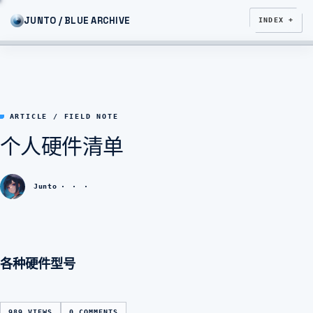
JUNTO / BLUE ARCHIVE
INDEX +
ARTICLE / FIELD NOTE
个人硬件清单
Junto
各种硬件型号
989 VIEWS
0 COMMENTS