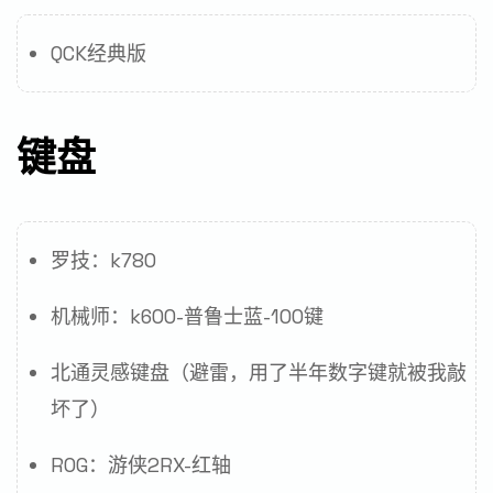
QCK经典版
键盘
罗技：k780
机械师：k600-普鲁士蓝-100键
北通灵感键盘（避雷，用了半年数字键就被我敲
坏了）
ROG：游侠2RX-红轴