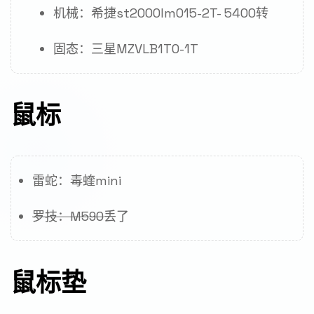
机械：希捷st2000lm015-2T- 5400转
固态：三星MZVLB1T0-1T
鼠标
雷蛇：毒蝰mini
罗技：M590
丢了
鼠标垫