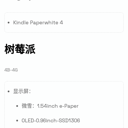
Kindle Paperwhite 4
树莓派
4B-4G
显示屏：
微雪：1.54inch e-Paper
OLED-0.96inch-SSD1306