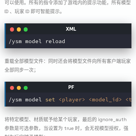
可以使用。所有的指令添加了游戏内的提示功能，所有模型
ID 、玩家 ID 即可智能提示。
重载全部模型文件：同时还会将模型文件向所有客户端玩家
全部同步一次；
/ysm model 
set
<player>
<model_id>
<te
将特定模型、材质赋予给某个玩家，最后的 ignore_auth
参数是可选参数，当设置为 true 时，会无视模型授权，强