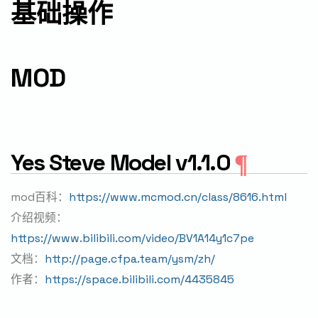
基础操作
MOD
Yes Steve Model v1.1.0
mod百科：
https://www.mcmod.cn/class/8616.html
介绍视频：
https://www.bilibili.com/video/BV1A14y1c7pe
文档：
http://page.cfpa.team/ysm/zh/
作者：
https://space.bilibili.com/4435845