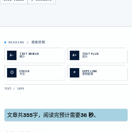
READING / 阅读控制
TEXT MINUS
TEXT PLUS
A−
A+
缩小
放大
FOCUS
COPY LINK
◎
↗
专注
复制链接
TEXT / 18PX
文章共
355
字，阅读完预计需要
36 秒
。