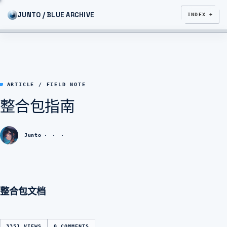
JUNTO / BLUE ARCHIVE
INDEX +
ARTICLE / FIELD NOTE
整合包指南
Junto
整合包文档
3351 VIEWS
0 COMMENTS