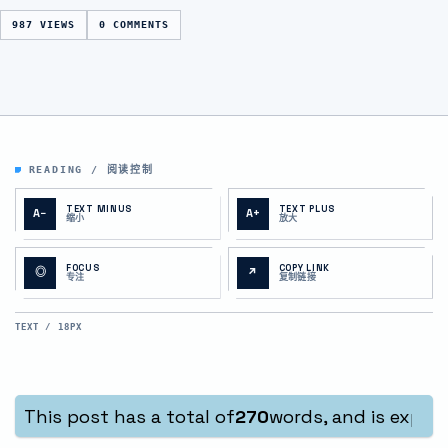
987 VIEWS
0 COMMENTS
READING / 阅读控制
TEXT MINUS
TEXT PLUS
A−
A+
缩小
放大
FOCUS
COPY LINK
◎
↗
专注
复制链接
TEXT / 18PX
This post has a total of
270
words, and is expec