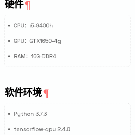
硬件
CPU：i5-9400h
GPU：GTX1650-4g
RAM：16G-DDR4
软件环境
Python 3.7.3
tensorflow-gpu 2.4.0