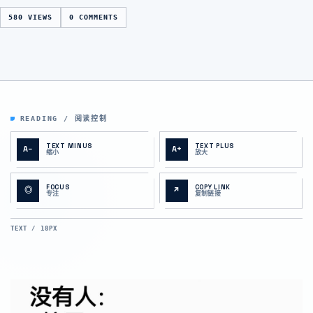
580 VIEWS
0 COMMENTS
READING / 阅读控制
TEXT MINUS
TEXT PLUS
A−
A+
缩小
放大
FOCUS
COPY LINK
◎
↗
专注
复制链接
TEXT / 18PX