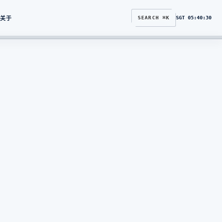
关于
SEARCH ⌘K
SGT
05:40:31