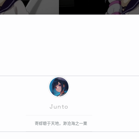
Junto
寄蜉蝣于天地，渺沧海之一粟