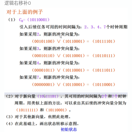
逻辑右移补0