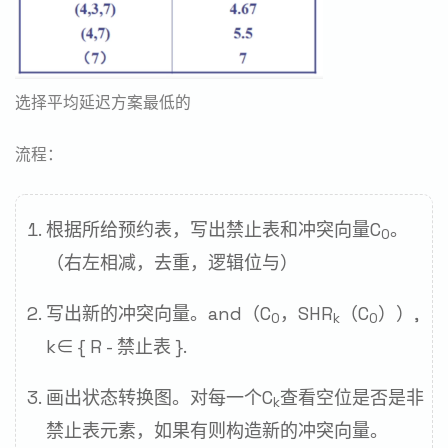
选择平均延迟方案最低的
流程：
根据所给预约表，写出禁止表和冲突向量C
。
0
（右左相减，去重，逻辑位与）
写出新的冲突向量。and（C
，SHR
（C
））,
0
k
0
k∈ { R - 禁止表 }.
画出状态转换图。对每一个C
查看空位是否是非
k
禁止表元素，如果有则构造新的冲突向量。