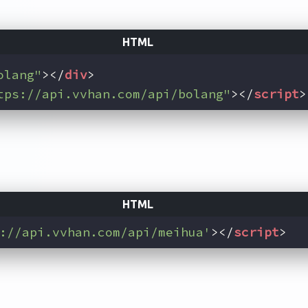
olang"
>
</
div
>
tps://api.vvhan.com/api/bolang"
>
</
script
>
://api.vvhan.com/api/meihua'
>
</
script
>