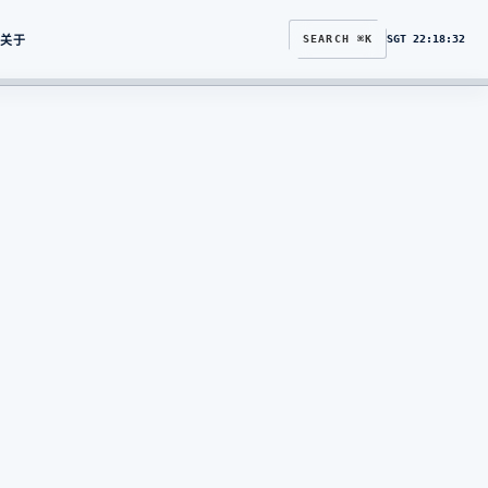
关于
SEARCH ⌘K
SGT
22:18:33