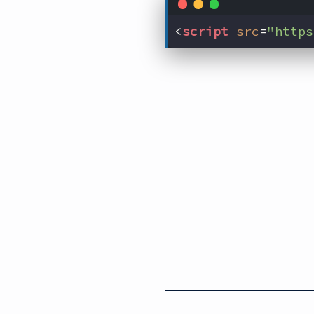
<
script
src
=
"https