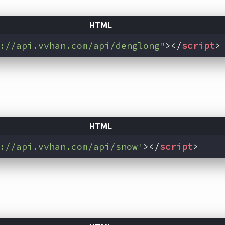
://api.vvhan.com/api/denglong"
>
</
script
>
://api.vvhan.com/api/snow'
>
</
script
>