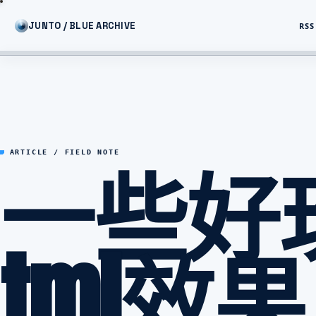
JUNTO / BLUE ARCHIVE
RSS
一些好
ARTICLE / FIELD NOTE
tml效果