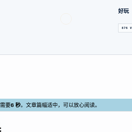
好玩
876 
计需要
6 秒
。文章篇幅适中，可以放心阅读。
果