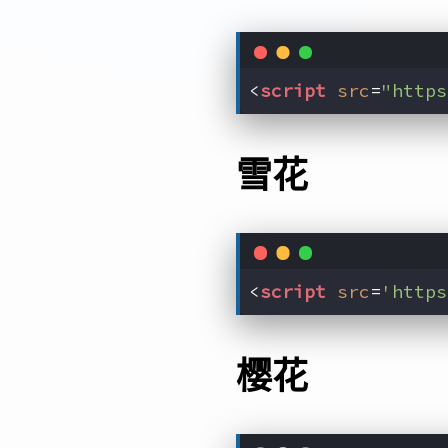
<
script
src
=
"https
雪花
<
script
src
=
'https
樱花