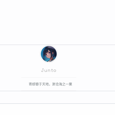
Junto
寄蜉蝣于天地，渺沧海之一粟