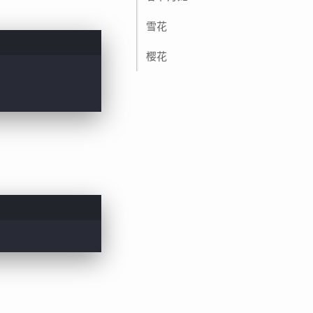
雪花
樱花