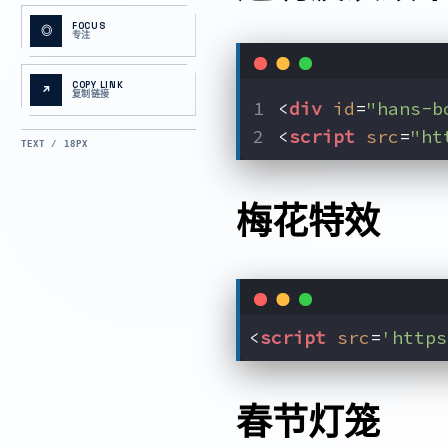
FOCUS
◎
专注
COPY LINK
↗
复制链接
<
div
id
=
"hans-b
<
script
src
=
"ht
TEXT / 18PX
梅花特效
<
script
src
=
'https
春节灯笼