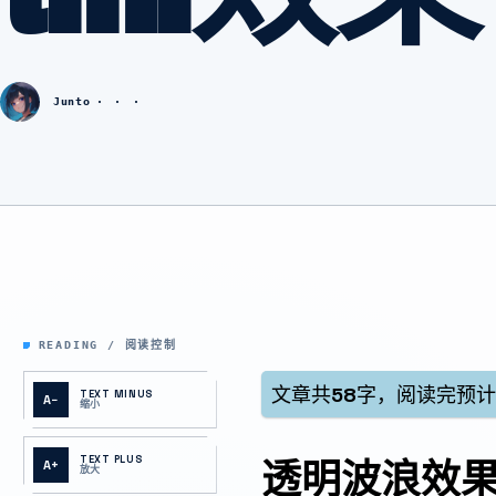
Junto
READING / 阅读控制
文章共
58
字，阅读完预
TEXT MINUS
A−
缩小
TEXT PLUS
透明波浪效
A+
放大