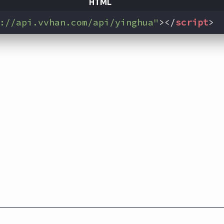
://api.vvhan.com/api/yinghua"
>
</
script
>