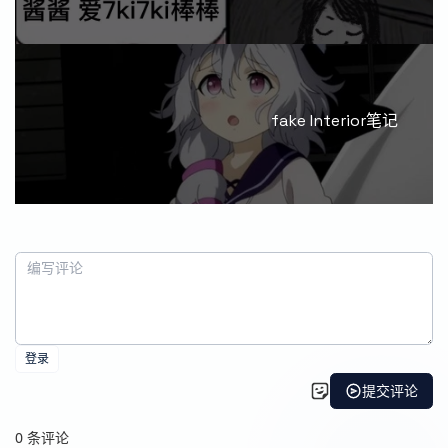
fake Interior笔记